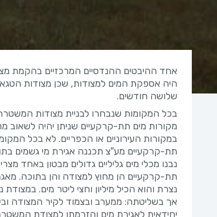
אחד ההיבטים ההנדסיים המרכזיים בהקמת מצ
היה אספקת המים למצודות, שכן מצודות הטגאר
שלושה חודשים.
בכל המקומות שנבחרו לבניית מצודות המשטרה,
מקורות מים תת-קרקעיים שניתן יהיה לשאוב 
במקורות העירוניים או הכפריים. לא בכל המקומ
תת-קרקעיים מע"צ תכננה אגירת מי גשמים בתו
נבנו מכלי מים גליליים גדולים מבטון באחד מצ
תת-קרקעיים הן מחוץ למצודה והן בתוכה. מא
נצרת והוא הכיל מיליון וחצי ליטר מים. במצודת 
אך בשליטתה: ממערב ובצמוד לקיר המצודה ובש
יחידאית לאגירת מים והזרמתו למצודת המשטרה ו