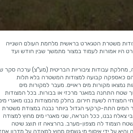
ודות משטרת הטגארט בראשית מלחמת העולם השנייה
ט היו אמורות לעמוד במצור מתמשך שבין חודש ועד
 מחלקת עבודות ציבוריות הבריטית (מע"צ) ערכה סקר ש
מהם כאספקה קבועה למצודות המשטרה בלא תלות
ות נמצאו מקורות מים ראויים. מעבר למקורות מים
ך שטח התחנה במאגר מרכזי או בבורות. בכל המצודות
ריחי המצודה לשעת חירום. בחלק מהמצודות נבנו מאגרי מים
גר המים התת-קרקעי הגדול ביותר נבנה במצודת משטרת
נבי צאלח נבנו, ככל הנראה, שני מאגרי מים מחוץ למצודה
טח הצמוד לה מצפון-מערב. בהרצאה זו תוצג שיטה
היא על ידי איסוף מי גשמים מחוץ למצודה על מדרון אחד