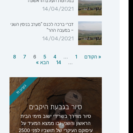
במלחמת העולם הראשונה
14/04/2021
דברי ברכה לכנס "מערב בנימין השני
– במעבה ההר"
14/04/2021
« הקודם
1
…
4
5
6
7
8
…
14
הבא »
בקרוב !!!
סיור בגבעת היקבים
סיור מודרך בשרידי ישוב מימי הבית
הראשון והשני, ובו ממצא המעיד על
עיסוקם העיקרי של תושביו לפני 2500