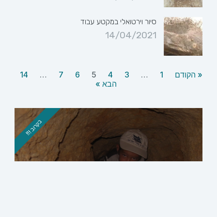
סיור וירטואלי במקטע עבוד
14/04/2021
« הקודם
1
…
3
4
5
6
7
…
14
הבא »
בקרוב !!!
סיור בגבעת היקבים
סיור מודרך בשרידי ישוב מימי הבית הראשון
והשני, ובו ממצא המעיד על עיסוקם העיקרי של
תושביו לפני 2500 שנה