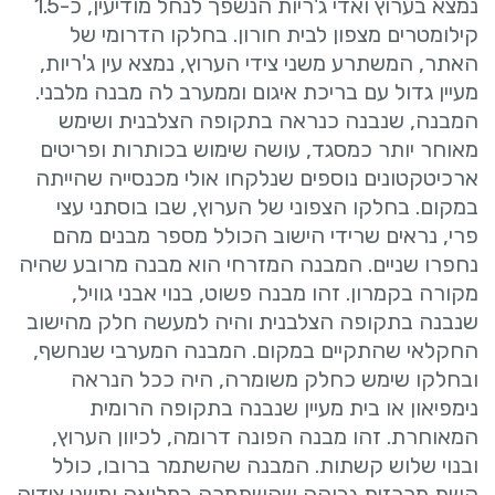
נמצא בערוץ ואדי ג'ריות הנשפך לנחל מודיעין, כ-1.5
קילומטרים מצפון לבית חורון. בחלקו הדרומי של
האתר, המשתרע משני צידי הערוץ, נמצא עין ג'ריות,
מעיין גדול עם בריכת איגום וממערב לה מבנה מלבני.
המבנה, שנבנה כנראה בתקופה הצלבנית ושימש
מאוחר יותר כמסגד, עושה שימוש בכותרות ופריטים
ארכיטקטונים נוספים שנלקחו אולי מכנסייה שהייתה
במקום. בחלקו הצפוני של הערוץ, שבו בוסתני עצי
פרי, נראים שרידי הישוב הכולל מספר מבנים מהם
נחפרו שניים. המבנה המזרחי הוא מבנה מרובע שהיה
מקורה בקמרון. זהו מבנה פשוט, בנוי אבני גוויל,
שנבנה בתקופה הצלבנית והיה למעשה חלק מהישוב
החקלאי שהתקיים במקום. המבנה המערבי שנחשף,
ובחלקו שימש כחלק משומרה, היה ככל הנראה
נימפיאון או בית מעיין שנבנה בתקופה הרומית
המאוחרת. זהו מבנה הפונה דרומה, לכיוון הערוץ,
ובנוי שלוש קשתות. המבנה שהשתמר ברובו, כולל
קשת מרכזית גבוהה שהשתמרה במלואה ומשני צידיה