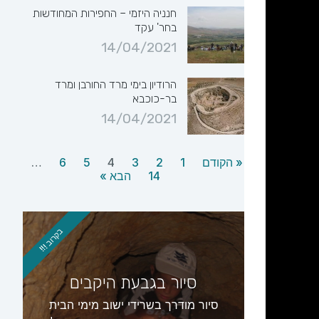
חנניה היזמי – החפירות המחודשות
בחר' עקד
14/04/2021
הרודיון בימי מרד החורבן ומרד
בר-כוכבא
14/04/2021
« הקודם
1
2
3
4
5
6
…
14
הבא »
בקרוב !!!
סיור בגבעת היקבים
סיור מודרך בשרידי ישוב מימי הבית