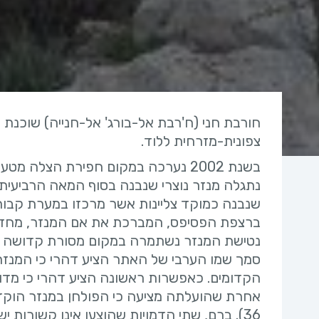
צפונית-מזרחית ללוד.
בשנת 2002 נערכה במקום חפירת הצלה 
נתגלה מנזר נוצרי שנבנה בסוף המאה הרביעית
שנבנה כמוקד צליינות אשר מרכזו במערת קבור
ברצפת הפסיפס, המברכת את אם המנזר, מחזקת
נטישת המנזר נשתמרה במקום מסורת קדושה נשית ו
סמך שמו הערבי של האתר הציע דהרי כי המנז
הקדומים. כאפשרות ראשונה הציע דהרי כי מדובר
36). ברם, שתי הדמויות שהוצעו אינן קשורות 