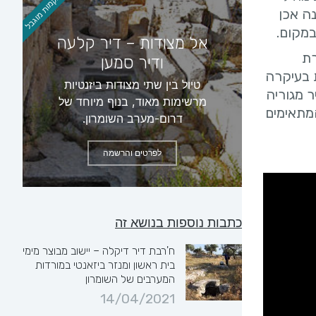
מספר מקמות מוגבל
ה אכן
במקום.
אל מצודות – דיר קלעה
רת
ודיר סמען
 בעיקרה
טיול בין שתי מצודות ביזנטיות
 מגוריה
מרשימות מאוד, בנוף מיוחד של
מתאימים
דרום-מערב השומרון.
לפרטים והרשמה
כתבות נוספות בנושא זה
ח'רבת דיר דיקלה – יישוב מבוצר מימי
בית ראשון ומנזר ביזאנטי במורדות
המערבים של השומרון
14/04/2021