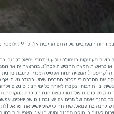
חורבת חני (ח'רבת אל-בורג' אל-חנייה) שוכנת במורדות המערביים של הדום הרי בית אל, כ- 9 קיל
מטעם רשות העתיקות בניהולם של עוזי דהרי ויחיאל זלינגר. ב
 או בראשית המאה החמישית לסה"נ. בהרצאה יתואר המנ
ה (קריפטה) המצויה תחת אפסיס המנזר. כתובת ביוונית 
 את הסברה כי מכלול המבנים שימש כמנזר נשים. אף 
בין חורבותיו נקברו לאורך כל ימי הביניים נשים וילדות
ר הוקדש לזכרה של דמות בשם חנה הנזכרת במקורות הנו
 בחנה אימה של מרים אם ישו ובת זוגו של יואכים. אפשר
ישירות לאזור בו הוקם המנזר ומעשיהן אינן מאפשרות להוות