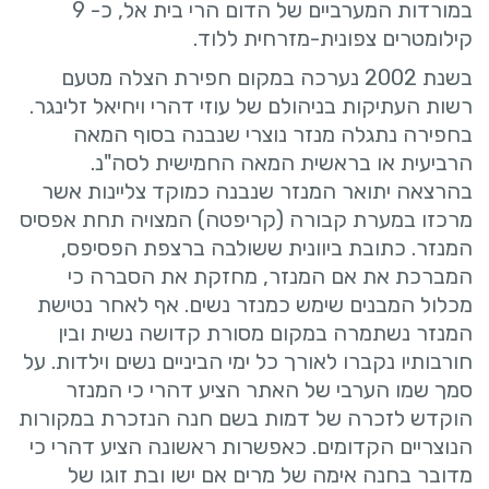
במורדות המערביים של הדום הרי בית אל, כ- 9
קילומטרים צפונית-מזרחית ללוד.
בשנת 2002 נערכה במקום חפירת הצלה מטעם
רשות העתיקות בניהולם של עוזי דהרי ויחיאל זלינגר.
בחפירה נתגלה מנזר נוצרי שנבנה בסוף המאה
הרביעית או בראשית המאה החמישית לסה"נ.
בהרצאה יתואר המנזר שנבנה כמוקד צליינות אשר
מרכזו במערת קבורה (קריפטה) המצויה תחת אפסיס
המנזר. כתובת ביוונית ששולבה ברצפת הפסיפס,
המברכת את אם המנזר, מחזקת את הסברה כי
מכלול המבנים שימש כמנזר נשים. אף לאחר נטישת
המנזר נשתמרה במקום מסורת קדושה נשית ובין
חורבותיו נקברו לאורך כל ימי הביניים נשים וילדות. על
סמך שמו הערבי של האתר הציע דהרי כי המנזר
הוקדש לזכרה של דמות בשם חנה הנזכרת במקורות
הנוצריים הקדומים. כאפשרות ראשונה הציע דהרי כי
מדובר בחנה אימה של מרים אם ישו ובת זוגו של