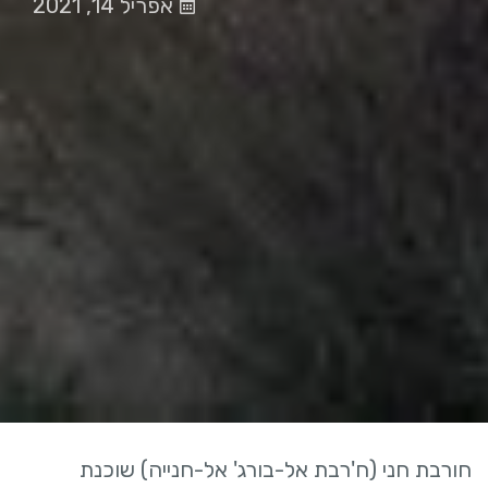
אפריל 14, 2021
חורבת חני (ח'רבת אל-בורג' אל-חנייה) שוכנת