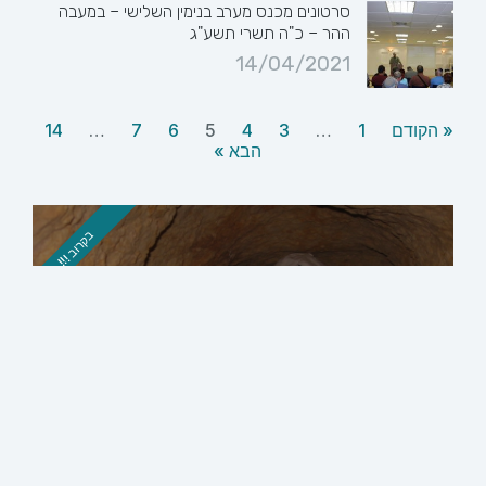
סרטונים מכנס מערב בנימין השלישי – במעבה
ההר – כ"ה תשרי תשע"ג
14/04/2021
« הקודם
1
…
3
4
5
6
7
…
14
הבא »
בקרוב !!!
סיור בגבעת היקבים
סיור מודרך בשרידי ישוב מימי הבית הראשון
והשני, ובו ממצא המעיד על עיסוקם העיקרי של
תושביו לפני 2500 שנה
לפרטים והרשמה