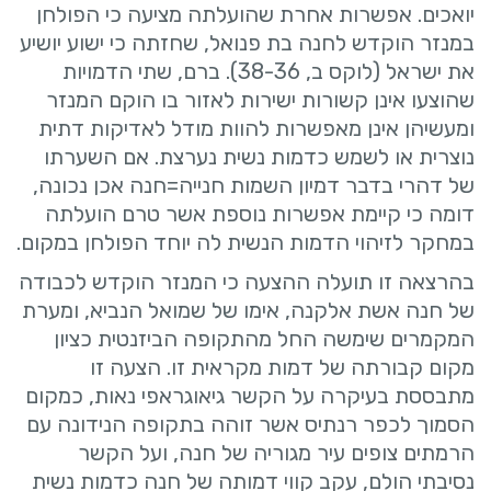
יואכים. אפשרות אחרת שהועלתה מציעה כי הפולחן
במנזר הוקדש לחנה בת פנואל, שחזתה כי ישוע יושיע
את ישראל (לוקס ב, 38-36). ברם, שתי הדמויות
שהוצעו אינן קשורות ישירות לאזור בו הוקם המנזר
ומעשיהן אינן מאפשרות להוות מודל לאדיקות דתית
נוצרית או לשמש כדמות נשית נערצת. אם השערתו
של דהרי בדבר דמיון השמות חנייה=חנה אכן נכונה,
דומה כי קיימת אפשרות נוספת אשר טרם הועלתה
במחקר לזיהוי הדמות הנשית לה יוחד הפולחן במקום.
בהרצאה זו תועלה ההצעה כי המנזר הוקדש לכבודה
של חנה אשת אלקנה, אימו של שמואל הנביא, ומערת
המקמרים שימשה החל מהתקופה הביזנטית כציון
מקום קבורתה של דמות מקראית זו. הצעה זו
מתבססת בעיקרה על הקשר גיאוגראפי נאות, כמקום
הסמוך לכפר רנתיס אשר זוהה בתקופה הנידונה עם
הרמתים צופים עיר מגוריה של חנה, ועל הקשר
נסיבתי הולם, עקב קווי דמותה של חנה כדמות נשית