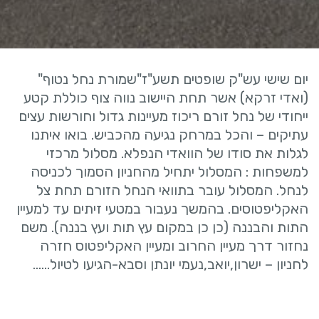
יום שישי עש"ק שופטים תשע"ז"שמורת נחל נטוף"
(ואדי זרקא) אשר תחת היישוב נווה צוף כוללת קטע
ייחודי של נחל זורם ריכוז מעיינות גדול וחורשות עצים
עתיקים – והכל במרחק נגיעה מהכביש. בואו איתנו
לגלות את סודו של הוואדי הנפלא. מסלול מרכזי
למשפחות : המסלול יתחיל מהחניון הסמוך לכניסה
לנחל. המסלול עובר בתוואי הנחל הזורם תחת צל
האקליפטוסים. בהמשך נעבור במטעי זיתים עד למעיין
התות והבננה (כן כן במקום עץ תות ועץ בננה). משם
נחזור דרך מעיין החרוב ומעיין האקליפטוס חזרה
לחניון – ישרון,יואב,נעמי יונתן וסבא-הגיעו לטיול……