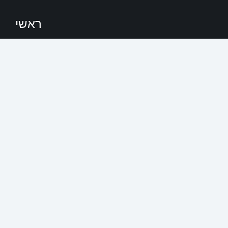
ראשי
אודות
צרו קשר
פעילויות המדרשה
חדש במחקר
סרטונים והרצאות
אתרי טיול
מסלולי טיול
תמונות מטיילים
עלון אלקטרוני