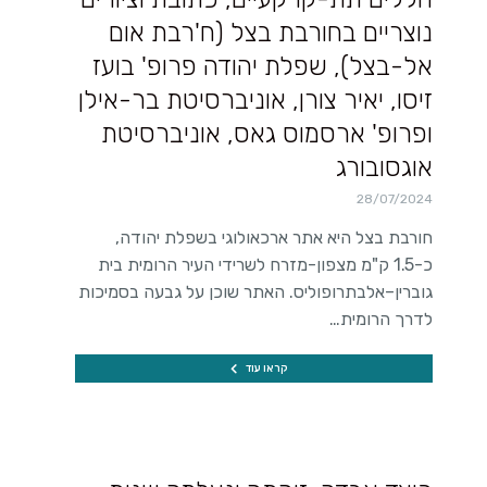
נוצריים בחורבת בצל (ח'רבת אום
אל-בצל), שפלת יהודה פרופ' בועז
זיסו, יאיר צורן, אוניברסיטת בר-אילן
ופרופ' ארסמוס גאס, אוניברסיטת
אוגסובורג
28/07/2024
חורבת בצל היא אתר ארכאולוגי בשפלת יהודה,
כ-1.5 ק"מ מצפון-מזרח לשרידי העיר הרומית בית
גוברין–אלבתרופוליס. האתר שוכן על גבעה בסמיכות
לדרך הרומית…
קראו עוד