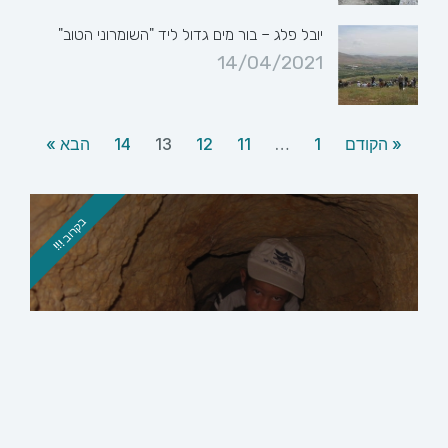
יובל פלג – בור מים גדול ליד "השומרוני הטוב"
14/04/2021
« הקודם
1
…
11
12
13
14
הבא »
בקרוב !!!
סיור בגבעת היקבים
סיור מודרך בשרידי ישוב מימי הבית הראשון
והשני, ובו ממצא המעיד על עיסוקם העיקרי של
תושביו לפני 2500 שנה
לפרטים והרשמה