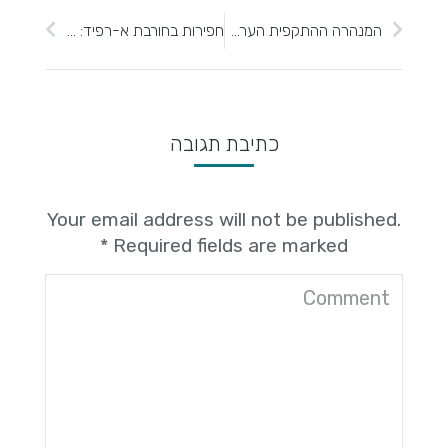
המנהרה ההתקפית הערבית בצפת: מזיכרון קולקטיבי למציאות ארכאולוגית היסטורית פרופ' ינון שבטיאל, המכללה האקדמית צפת; מלח"ם אורן זינגבוים ועומר זידאן, רשות העתיקות
חפירות בחורבת א-רפיד: יישוב בת של שילה הקדומה בתקופות הברונזה והברזל ד"ר אהרן טבגר, האוניברסיטה העברית בירושלים ואוניברסיטת אריאל
כתיבת תגובה
Your email address will not be published.
*
Required fields are marked
Comment