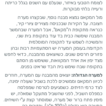
לצומח הטבעי באיזור, שנעלם עם השנים בגלל כריתה
ורעייה בלתי מבוקרות.
מול המקאם נמצא מבנה נוסף, שבקצהו מערה
חצובה. על הקירות שבכניסה מצוירים ציורי קיר,
כנראה מתקופת ה"מקאם", אבל המערה שבהמשך
המבנה שימשה כבית בד עוד בתקופת בית שני,
והמשיכה לשמש עד לתקופה המוסלמית
הקדומה.בעומק המערה יש הסתעפויות רבות ובהן
פזורים חרסים שונים. כשיוצאים מהמבנה, כדאי לחפש
מצד ימין את אחד המקוואות, ששימש מן הסתם
בתקופה שבה שימש בית הבד שראינו בפנים.
למערה הגדולה:
יוצאים מהמבנה עם המערה, חוזרים
לכיוון המקאם וממשיכים ללכת בשביל שעולה ימינה,
לצד כרמי הזיתים. כשמגיעים לטרסה שמפלסה
כמפלס השביל, לפני שהשביל מתעקל שמאלה, יש
מימין פתח ברור של מערה, שמוסתר קצת ע"י השיחים.
המערה היא גדולה (כ100 מ"ר), ופזורים בה,