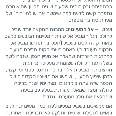
בתחתיתה ובקירותיה שקעים שונים. מכיוון שהיא טרם
נחפרה קשה לדעת למה שימשה אך יש לה "ריח" של
מערת בית בד נוספת.
ועכשיו –
אל המעיינות:
ממבנה המקאם יורד שביל
להולכי רגל המוביל אל שורת המעיינות הנובעים כמעט
באותו קו. הולכים בשביל (העליון. התחתון מוביל אל
חלקות מעובדות). לאחר כשתי דקות הליכה מגיעים
למדרגות היורדות שמאלה אל מעיין הגפן, שזכה לשמו
בשל הגפן הגדולה שצומחת מעליו. המדרגות
החצובות המובילות אל הבריכה התגלו לפני זמן קצר,
בזמן שיפוץ המעיין, ושימשו את תושביו הקדומים של
הכפר שזה עתה ביקרנו בו. מצד ימין ישנה בריכה
גדולה, ומצד שמאל- מערונת בסלע עם נביעה
שממלאת את חלל המערה- נהדר!!
אם ממשיכים בשביל מגיעים לעוד כמה מעיינות, חלקם
ראויים לטבילה ושתייה, וחלקם לא. הבריכה האחרונה