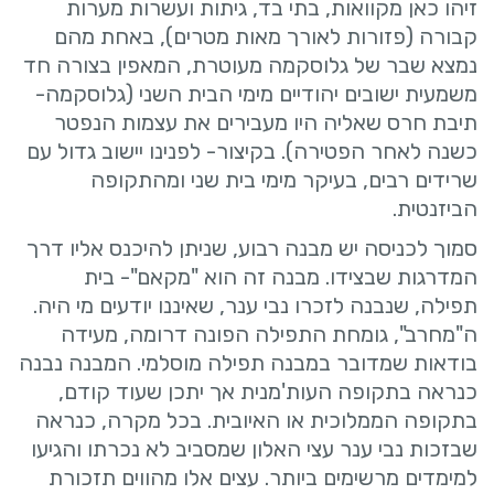
זיהו כאן מקוואות, בתי בד, גיתות ועשרות מערות
קבורה (פזורות לאורך מאות מטרים), באחת מהם
נמצא שבר של גלוסקמה מעוטרת, המאפין בצורה חד
משמעית ישובים יהודיים מימי הבית השני (גלוסקמה-
תיבת חרס שאליה היו מעבירים את עצמות הנפטר
כשנה לאחר הפטירה). בקיצור- לפנינו יישוב גדול עם
שרידים רבים, בעיקר מימי בית שני ומהתקופה
הביזנטית.
סמוך לכניסה יש מבנה רבוע, שניתן להיכנס אליו דרך
המדרגות שבצידו. מבנה זה הוא "מקאם"- בית
תפילה, שנבנה לזכרו נבי ענר, שאיננו יודעים מי היה.
ה"מחרב", גומחת התפילה הפונה דרומה, מעידה
בודאות שמדובר במבנה תפילה מוסלמי. המבנה נבנה
כנראה בתקופה העות'מנית אך יתכן שעוד קודם,
בתקופה הממלוכית או האיובית. בכל מקרה, כנראה
שבזכות נבי ענר עצי האלון שמסביב לא נכרתו והגיעו
למימדים מרשימים ביותר. עצים אלו מהווים תזכורת