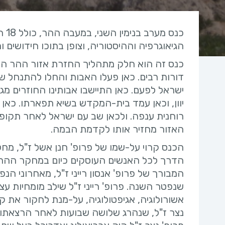
כנס
הגיאוגרפיה וההיסטוריה, וצופן בתוכו חידושים ו
כנס זה הוא חלק מתהליך החזרת אזור ההר המר
דורות רבים. כאן פעלו האבות והחלו להתנחל ש
ישראל לפעם. כאן התיישבו אבותינו החוזרים מגל
יוון, וכאן עמד בית-המקדש בשיא תפארתו. כאן 
רוחנית ענפה. ולכאן שב עם ישראל לאחר תקופת
האזור מחזיר אותו לקדמת הבמה.
הכנס קרוי על-שמו של פרופ' חנן אשל ז"ל, מחל
הדרך לכל האנשים העוסקים כיום במחקר ההר 
המבורך של פרופ' אנסון רייני ז"ל, מאחרוני הנ
שנפטר השנה. פרופ' רייני ז"ל שילב מומחיות ע
אשורולוגיה, אגיפטולוגיה, על-מנת לחקור את 
נצר ז"ל, שנהרג שלושה שבועות לאחר הרצאתו 