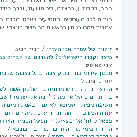
פרופ' נצר ז"ל היה ארכיאולוג ואדריכל בעל שם
ההר, בהרודיון, במצדה, ביריחו ועוד, ובכך קיד
תודות לכל העוסקים והמסייעים בארגון הכנס ו
אזורית מטה בנימין בראשות מר משה רונצקי, 
זיהויה של עפרה אבי העזרי
/ דביר רביב
כיצד נקברו הישראלים? להעדרם של קברים במ
אבי פאוסט
תכנון עירוני בחורבת קיאפה ובתל נצבה: שלבי
יוסי גרפינקל
היווצרות הזהות השומרונית בין שלטון אשור לש
בורות המים של ארומה (ח'רבת אל-עורמה) שבמ
חשיפת מפעל חשמונאי לא גמור באמת המים הת
עזרת הנשים – התהוותה והערכת זיהוי מיקומה 
פצאליס (ח' אל-פצאיל) – מפעל הבנייה האחרון
הרודיון בימי מרד החורבן ומרד בר-כוכבא
/ רוע
מנהרת המדרש ב… ביתין
/ זאב ח. (ז'אבו) ארל