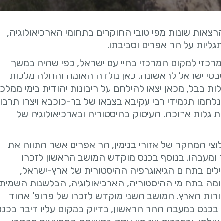
 מערב בנימין השני, במעבה ההר, כולל 18 הרצאות שונות מפי טובי החוקרים בתחומי הארכיאולוגיה,
תגליות על הר אפרים וסביבתו.
כזי למקום המרכזי בחיי עם ישראל, כפי שהיה במשך
בטי ישראל לראשונה. כאן נולדה האומה והחלה מלכות
ות בבל, מכאן יצאו להילחם על ריבונות יהודית בימי ממלכ
נלחמו תלמידי רבי עקיבא בצבאו של בר-כוכבא ויצרו תרבו
 גלות ארוכה. העיסוק בהיסטוריה ובארכיאולוגיה של
וצי המחקר של אזורי בנימין, הר אפרים אשר התווה את
ומעבהו. בנוסף בכנס מוקדש המושב הראשון לזכרו
פילים בתחום הגיאוגרפיה ההיסטורית של ארץ-ישראל,
צומה בתחומי ההיסטוריה, הארכיאולוגיה, הבלשנות השמית,
קורות הארץ. המושב השני מוקדש לזכרו של פרופ' אהוד
בכנס במעבה ההר הראשון, בדיוק במקום עליו דיבר בכנס