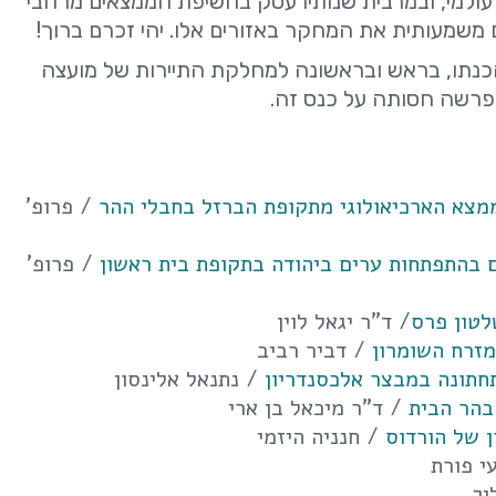
 עולמי, ובמרבית שנותיו עסק בחשיפת הממצאים מרחבי
ם משמעותית את המחקר באזורים אלו. יהי זכרם ברוך!
הכנתו, בראש ובראשונה למחלקת התיירות של מועצה
שפרשה חסותה על כנס זה.
מצא הארכיאולוגי מתקופת הברזל בחבלי ההר
/ פרופ'
ם בהתפתחות ערים ביהודה בתקופת בית ראשון
/ פרופ'
לטון פרס
/ ד"ר יגאל לוין
זרח השומרון
/ דביר רביב
חתונה במבצר אלכסנדריון
/ נתנאל אלינסון
בהר הבית
/ ד"ר מיכאל בן ארי
 של הורדוס
/ חנניה היזמי
י פורת
יך