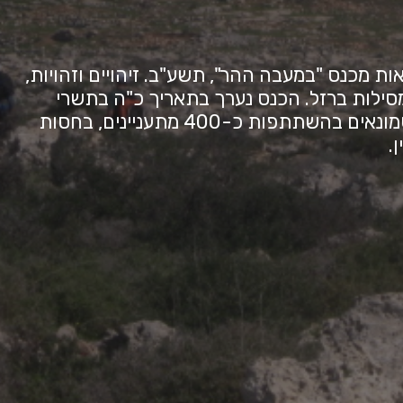
 מכנס "במעבה ההר", תשע"ב. זיהויים וזהויות,
ומסילות ברזל. הכנס נערך בתאריך כ"ה בתשרי
התשע"ב (23.10.11) באולם 'גלנווד' ביישוב חשמונאים בהשתתפות כ-400 מתעניינים, בחסות
.